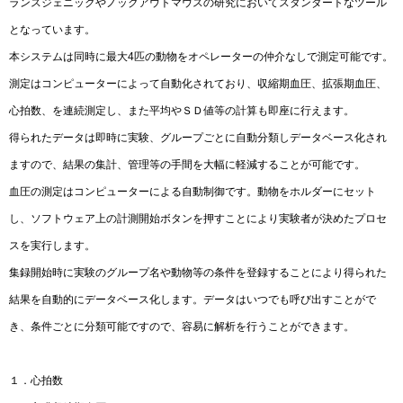
ランスジェニックやノックアウトマウスの研究においてスタンダートなツール
となっています。
本システムは同時に最大4匹の動物をオペレーターの仲介なしで測定可能です。
測定はコンピューターによって自動化されており、収縮期血圧、拡張期血圧、
心拍数、を連続測定し、また平均やＳＤ値等の計算も即座に行えます。
得られたデータは即時に実験、グループごとに自動分類しデータベース化され
ますので、結果の集計、管理等の手間を大幅に軽減することが可能です。
血圧の測定はコンピューターによる自動制御です。動物をホルダーにセット
し、ソフトウェア上の計測開始ボタンを押すことにより実験者が決めたプロセ
スを実行します。
集録開始時に実験のグループ名や動物等の条件を登録することにより得られた
結果を自動的にデータベース化します。データはいつでも呼び出すことがで
き、条件ごとに分類可能ですので、容易に解析を行うことができます。
１．心拍数